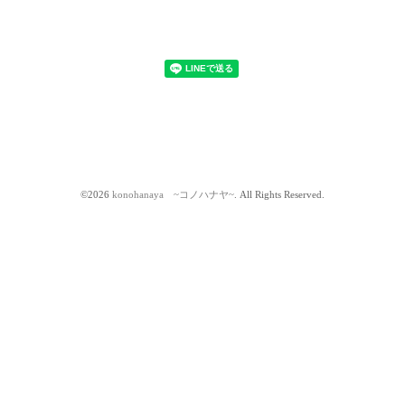
©2026
konohanaya ~コノハナヤ~
. All Rights Reserved.