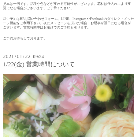
見本は一例です。品種や色などが変わる可能性がございます。花材は仕入れにより変
更になる場合がございます。ご了承ください。
◎ご予約は
HP
お問い合わせフォーム、
LINE
、
Instagram
や
Facebook
のダイレクトメッセ
ージ機能をご利用下さい。夜にメッセージを頂いた場合、お返事が翌日になる場合が
ございます。営業時間中はお電話でのご予約も承ります。
ご予約お待ちしております。
2021
01
22
/
/
09:24
1/22(金) 営業時間について