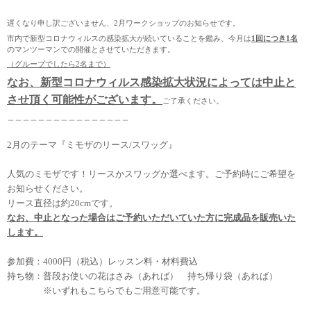
遅くなり申し訳ございません、2月ワークショップのお知らせです。
市内で新型コロナウィルスの感染拡大が続いていることを鑑み、今月は
1回につき1名
のマンツーマンでの開催とさせていただきます。
（グループでしたら2名まで）
なお、新型コロナウィルス感染拡大状況によっては中止と
させ頂く可能性がございます。
ご了承ください。
＿＿＿＿＿＿＿＿＿＿＿＿＿＿＿＿
2月のテーマ『ミモザのリース/スワッグ』
人気のミモザです！リースかスワッグか選べます。ご予約時にご希望を
お知らせください。
リース直径は
約20cmです。
なお、中止となった場合はご予約いただいていた方に完成品を販売いた
します。
参加費：4000
円（税込）レッスン料・材料費込
持ち物：普段お使いの花はさみ（あれば） 持ち帰り袋（あれば）
※いずれもこちらでもご用意可能です。