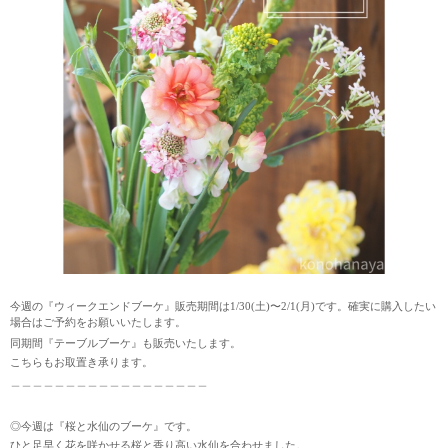
今週の『ウィークエンドブーケ』販売期間は
1/30(
土
)
〜
2/1(
月
)
です。確実に購入したい
場合はご予約をお願いいたします。
同期間『テーブルブーケ』も販売いたします。
こちらもお取置き承ります。
＿＿＿＿＿＿＿＿＿＿＿＿＿＿＿＿＿＿
◎今週は『桜と水仙のブーケ』です。
ひと足早く花を咲かせる桜と香り高い水仙を合わせました。