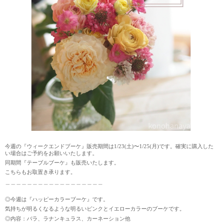
今週の『ウィークエンドブーケ』販売期間は
1/23(
土
)
〜
1/25(
月
)
です。確実に購入した
い場合はご予約をお願いいたします。
同期間『テーブルブーケ』も販売いたします。
こちらもお取置き承ります。
＿＿＿＿＿＿＿＿＿＿＿＿＿＿＿＿＿＿
◎今週は『ハッピーカラーブーケ』です。
気持ちが明るくなるような明るいピンクとイエローカラーのブーケです。
◎内容：バラ、ラナンキュラス、カーネーション他