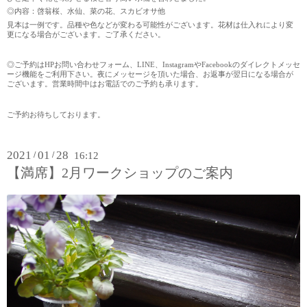
◎内容：啓翁桜、水仙、菜の花、スカビオサ他
見本は一例です。品種や色などが変わる可能性がございます。花材は仕入れにより変
更になる場合がございます。ご了承ください。
◎ご予約は
HP
お問い合わせフォーム、
LINE
、
Instagram
や
Facebook
のダイレクトメッセ
ージ機能をご利用下さい。夜にメッセージを頂いた場合、お返事が翌日になる場合が
ございます。営業時間中はお電話でのご予約も承ります。
ご予約お待ちしております。
2021
01
28
/
/
16:12
【満席】2月ワークショップのご案内