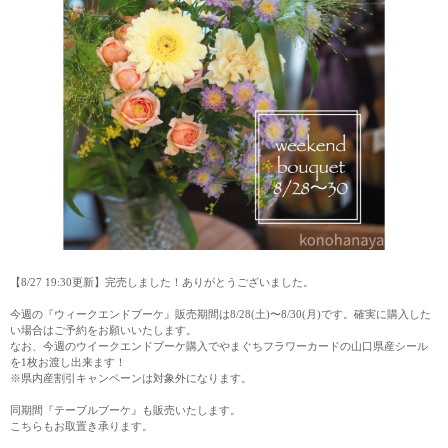
【8/27 19:30更新】完売しました！ありがとうございました。
今週の『ウィークエンドブーケ』販売期間は8/28(土)〜8/30(月)です。確実に購入した
い場合はご予約をお願いいたします。
なお、今週のウイークエンドブーケ購入でやまぐちフラワーカードの山口県産シール
を1枚お渡し出来ます！
※県内産割引キャンペーンは対象外になります。
同期間『テーブルブーケ』も販売いたします。
こちらもお取置き承ります。