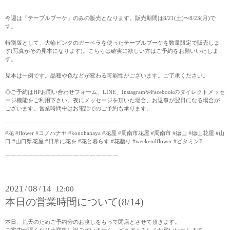
今週は『テーブルブーケ』のみの販売となります。販売期間は8/21(土)〜8/23(月)で
す。
特別版として、大輪ピンクのガーベラを使ったテーブルブーケを数量限定で販売しま
す(写真がその見本になります)。こちらは確実に欲しい方はご予約をお願いいたしま
す。
見本は一例です。品種や色などが変わる可能性がございます。ご了承ください。
◎ご予約はHPお問い合わせフォーム、LINE、InstagramやFacebookのダイレクトメッセ
ージ機能をご利用下さい。夜にメッセージを頂いた場合、お返事が翌日になる場合が
ございます。営業時間中はお電話でのご予約も承ります。
￣￣￣￣￣￣￣￣￣￣￣￣￣￣￣￣￣￣￣￣
#花 #flower #コノハナヤ #konohanaya #花屋 #周南市花屋 #周南市 #徳山 #徳山花屋 #山
口 #山口県花屋 #日常に花を #花と暮らす #花贈り #weekendflower #ビタミンF
￣￣￣￣￣￣￣￣￣￣￣￣￣￣￣￣￣￣￣￣
2021
08
14
/
/
12:00
本日の営業時間について(8/14)
本日、荒天のためご予約分のお渡しをもって閉店とさせて頂きます。