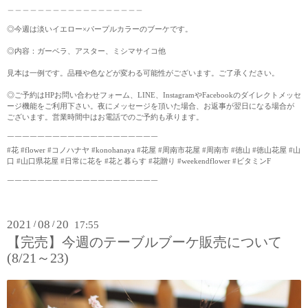
＿＿＿＿＿＿＿＿＿＿＿＿＿＿＿＿＿＿
◎今週は淡いイエロー×パープルカラーのブーケです。
◎内容：ガーベラ、アスター、ミシマサイコ他
見本は一例です。品種や色などが変わる可能性がございます。ご了承ください。
◎ご予約はHPお問い合わせフォーム、LINE、InstagramやFacebookのダイレクトメッセ
ージ機能をご利用下さい。夜にメッセージを頂いた場合、お返事が翌日になる場合が
ございます。営業時間中はお電話でのご予約も承ります。
￣￣￣￣￣￣￣￣￣￣￣￣￣￣￣￣￣￣￣￣
#花 #flower #コノハナヤ #konohanaya #花屋 #周南市花屋 #周南市 #徳山 #徳山花屋 #山
口 #山口県花屋 #日常に花を #花と暮らす #花贈り #weekendflower #ビタミンF
￣￣￣￣￣￣￣￣￣￣￣￣￣￣￣￣￣￣￣￣
2021
08
20
/
/
17:55
【完売】今週のテーブルブーケ販売について
(8/21～23)