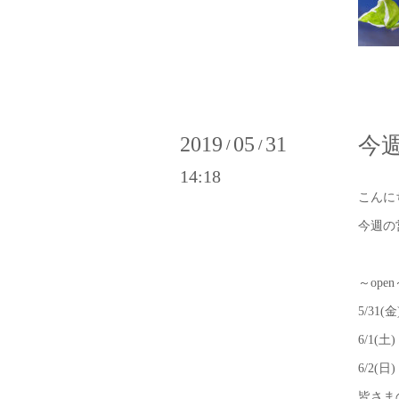
2019
05
31
今
/
/
14:18
こんに
今週の
～open
5/31(金
6/1(土)
6/2(日)
皆さま