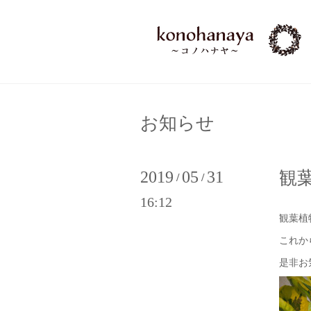
お知らせ
2019
05
31
観
/
/
16:12
観葉植
これか
是非お