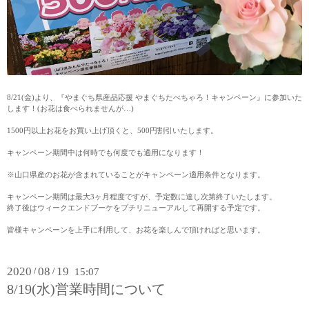
8/21(金)より、『やまぐち県産品応援 やまぐちたべちゃろ！キャンペーン』に参加いた
します！(お花は食べられませんが…)
1500円以上お花をお買い上げ頂くと、500円割引いたします。
キャンペーン期間中は何時でも何度でも適用になります！
※山口県産のお花が含まれていることがキャンペーン適用条件となります。
キャンペーン期間は最大3ヶ月程度ですが、予定数に達し次第終了いたします。
終了後はウィークエンドブーケをプチリニューアルして再開する予定です。
皆様キャンペーンを上手に利用して、お花を楽しんで頂ければと思います。
2020
08
19
/
/
15:07
8/19(水)営業時間について