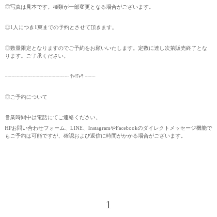
◎写真は見本です。種類が一部変更となる場合がございます。
◎1人につき1束までの予約とさせて頂きます。
◎数量限定となりますのでご予約をお願いいたします。定数に達し次第販売終了とな
ります。ご了承ください。
┈┈┈┈┈┈┈┈┈┈┈┈ 𖤣𖥧𖥣𖡡𖥧𖤣 ┈┈
◎ご予約について
営業時間中は電話にてご連絡ください。
HPお問い合わせフォーム、LINE、InstagramやFacebookのダイレクトメッセージ機能で
もご予約は可能ですが、確認および返信に時間がかかる場合がございます。
1