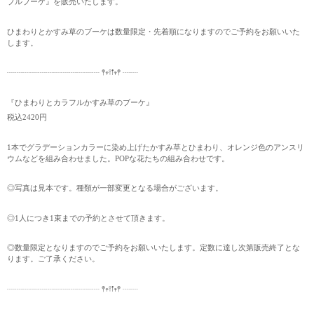
ブルブーケ』を販売いたします。
ひまわりとかすみ草のブーケは数量限定・先着順になりますのでご予約をお願いいた
します。
┈┈┈┈┈┈┈┈┈┈┈┈ 𖤣𖥧𖥣𖡡𖥧𖤣 ┈┈
『ひまわりとカラフルかすみ草のブーケ』
税込2420円
1本でグラデーションカラーに染め上げたかすみ草とひまわり、オレンジ色のアンスリ
ウムなどを組み合わせました。POPな花たちの組み合わせです。
◎写真は見本です。種類が一部変更となる場合がございます。
◎1人につき1束までの予約とさせて頂きます。
◎数量限定となりますのでご予約をお願いいたします。定数に達し次第販売終了とな
ります。ご了承ください。
┈┈┈┈┈┈┈┈┈┈┈┈ 𖤣𖥧𖥣𖡡𖥧𖤣 ┈┈