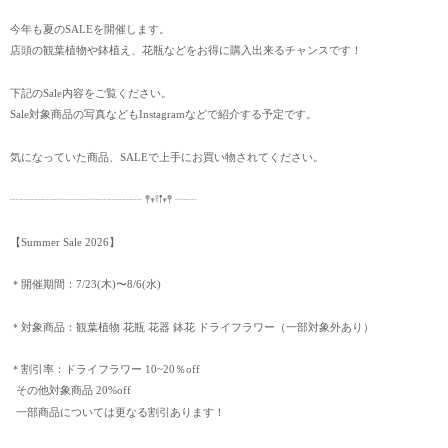
今年も夏のSALEを開催します。
店頭の観葉植物や鉢植え、花瓶などをお得に購入出来るチャンスです！
下記のSale内容をご覧ください。
Sale対象商品の写真などもInstagramなどで紹介する予定です。
気になっていた商品、SALEで上手にお買い物されてください。
┈┈┈┈┈┈┈┈┈┈┈┈ 𖤣𖥧𖥣𖡡𖥧𖤣 ┈┈
【Summer Sale 2026】
＊開催期間：7/23(木)〜8/6(水)
＊対象商品：観葉植物 花瓶 花器 鉢花 ドライフラワー（一部対象外あり）
＊割引率：ドライフラワー 10~20％off
その他対象商品 20%off
一部商品については更なる割引あります！