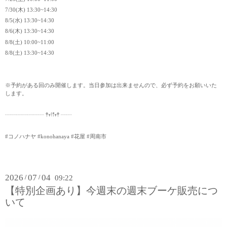
7/30(木) 13:30~14:30
8/5(水) 13:30~14:30
8/6(木) 13:30~14:30
8/8(土) 10:00~11:00
8/8(土) 13:30~14:30
※予約がある回のみ開催します。当日参加は出来ませんので、必ず予約をお願いいた
します。
┈┈┈┈┈┈┈ 𖤣𖥧𖥣𖡡𖥧𖤣 ┈┈
#コノハナヤ #konohanaya #花屋 #周南市
2026
07
04
/
/
09:22
【特別企画あり】今週末の週末ブーケ販売につ
いて