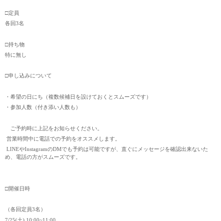
□定員
各回3名
□持ち物
特に無し
□申し込みについて
・希望の日にち（複数候補日を設けておくとスムーズです）
・参加人数（付き添い人数も）
ご予約時に上記をお知らせください。
営業時間中に電話での予約をオススメします。
LINEやInstagramのDMでも予約は可能ですが、直ぐにメッセージを確認出来ないた
め、電話の方がスムーズです。
□開催日時
（各回定員3名）
7/25(土) 10:00~11:00