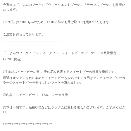
今週末は『こよみのブーケ』『ウィークエンドブーケ』『テーブルブーケ』を販売い
たします。
1/22(日)は13:00 Openのため、13:00以降のお受け取りでお願いいたします。
ご注文お待ちしております。
＿＿＿＿＿＿＿＿＿＿＿＿＿＿＿＿＿＿
『こよみのブーケ 〜アンティークブルースイートピーのブーケ〜』※数量限定
¥2,200(税込)
1/21は#スイートピーの日 。春の花を代表するスイートピーの綺麗な季節です。
最近はオシャレな色に染めたスイートピーも人気です！今回はアンティークブルーカ
ラーのスイートピーを主役にしたブーケを束ねました。
◎内容：スイートピー12～15本、ユーカリ他
見本は一例です。品種や色などはランダムに変わる場合がございます。ご了承くださ
い。
****************************