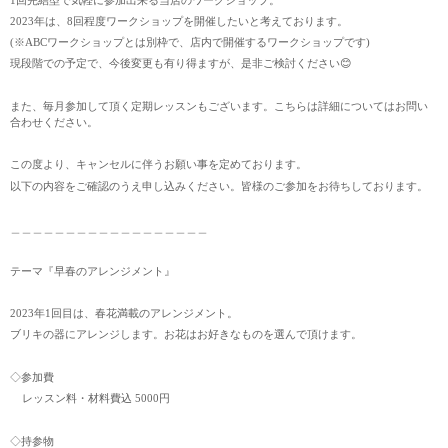
1回完結型で気軽に参加出来る当店のワークショップ。
2023年は、8回程度ワークショップを開催したいと考えております。
(※ABCワークショップとは別枠で、店内で開催するワークショップです)
現段階での予定で、今後変更も有り得ますが、是非ご検討ください😊
また、毎月参加して頂く定期レッスンもございます。こちらは詳細についてはお問い
合わせください。
この度より、キャンセルに伴うお願い事を定めております。
以下の内容をご確認のうえ申し込みください。皆様のご参加をお待ちしております。
＿＿＿＿＿＿＿＿＿＿＿＿＿＿＿＿＿＿
テーマ『早春のアレンジメント』
2023年1回目は、春花満載のアレンジメント。
ブリキの器にアレンジします。お花はお好きなものを選んで頂けます。
◇参加費
レッスン料・材料費込 5000円
◇持参物