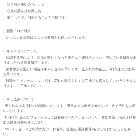
◎普段お使いの花ハサミ
◎完成品を持ち帰る袋
※こちらでご用意することも可能です。
◇新型コロナ対策
レッスン参加時はマスクの着用をお願いいたします。
◇キャンセルについて
体調不良等により、参加が難しくなった場合はご連絡ください。空いている日程があ
りましたら振替参加頂けます。
振替参加が難しい場合はキャンセルを承ります。仕入れの都合上、3日前までは無料
で承ります。
以降のキャンセルについては、花材の購入もしくは完成品を購入していただく形とな
ります。ご了承ください。
◇申し込みについて
申し込みのある回のみ開催いたします。当日参加は出来ませんので、必ず予約をお願
いいたします。
HPお問い合わせフォームもしくは各種SNSのメッセージより、参加希望日時および参
加人数をお知らせください。
SNSメッセージご利用の方は、お名前、連絡先(電話番号)も併せてお知らせくださ
い。