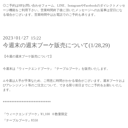
◎ご予約はHPお問い合わせフォーム、LINE、InstagramやFacebookのダイレクトメッセ
ージ機能をご利用下さい。営業時間終了後に頂いたメッセージへのお返事は翌日にな
る場合がございます。営業時間中はお電話でのご予約も承ります。
2023
01
27
/
/
15:22
今週末の週末ブーケ販売について(1/28,29)
【今週の週末ブーケ販売について】
今週末は『ウィークエンドブーケ』『テーブルブーケ』を販売いたします。
⚠️今週は人手が手薄なため、ご用意に時間がかかる場合がございます。週末ブーケおよ
びアレンジメント等のご注文について、できる限り前日までにご予約をお願いいたし
ます。
****************************
『ウィークエンドブーケ』¥1,100 ※数量限定
『テーブルブーケ』¥550