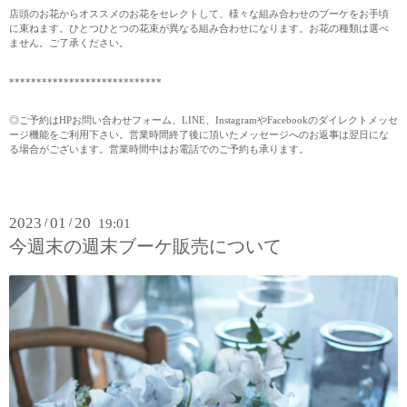
店頭のお花からオススメのお花をセレクトして、様々な組み合わせのブーケをお手頃
に束ねます。ひとつひとつの花束が異なる組み合わせになります。お花の種類は選べ
ません。ご了承ください。
****************************
◎ご予約はHPお問い合わせフォーム、LINE、InstagramやFacebookのダイレクトメッセ
ージ機能をご利用下さい。営業時間終了後に頂いたメッセージへのお返事は翌日にな
る場合がございます。営業時間中はお電話でのご予約も承ります。
2023
01
20
/
/
19:01
今週末の週末ブーケ販売について