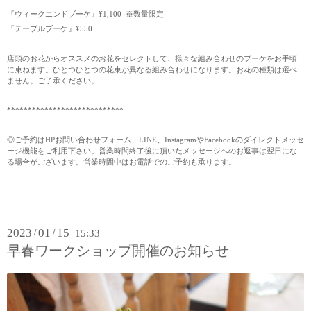
『ウィークエンドブーケ』¥1,100 ※数量限定
『テーブルブーケ』¥550
店頭のお花からオススメのお花をセレクトして、様々な組み合わせのブーケをお手頃
に束ねます。ひとつひとつの花束が異なる組み合わせになります。お花の種類は選べ
ません。ご了承ください。
****************************
◎ご予約はHPお問い合わせフォーム、LINE、InstagramやFacebookのダイレクトメッセ
ージ機能をご利用下さい。営業時間終了後に頂いたメッセージへのお返事は翌日にな
る場合がございます。営業時間中はお電話でのご予約も承ります。
2023
01
15
/
/
15:33
早春ワークショップ開催のお知らせ