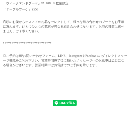
『ウィークエンドブーケ』¥1,100 ※数量限定
『テーブルブーケ』¥550
店頭のお花からオススメのお花をセレクトして、様々な組み合わせのブーケをお手頃
に束ねます。ひとつひとつの花束が異なる組み合わせになります。お花の種類は選べ
ません。ご了承ください。
****************************
◎ご予約はHPお問い合わせフォーム、LINE、InstagramやFacebookのダイレクトメッセ
ージ機能をご利用下さい。営業時間終了後に頂いたメッセージへのお返事は翌日にな
る場合がございます。営業時間中はお電話でのご予約も承ります。