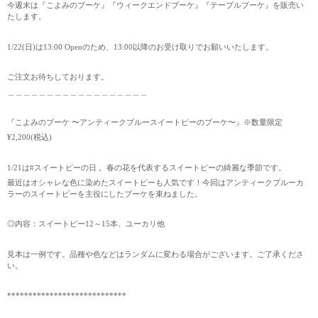
今週末は『こよみのブーケ』『ウィークエンドブーケ』『テーブルブーケ』を販売い
たします。
1/22(日)は13:00 Openのため、13:00以降のお受け取りでお願いいたします。
ご注文お待ちしております。
＿＿＿＿＿＿＿＿＿＿＿＿＿＿＿＿＿＿
『こよみのブーケ 〜アンティークブルースイートピーのブーケ〜』※数量限定
¥2,200(税込)
1/21は#スイートピーの日 。春の花を代表するスイートピーの綺麗な季節です。
最近はオシャレな色に染めたスイートピーも人気です！今回はアンティークブルーカ
ラーのスイートピーを主役にしたブーケを束ねました。
◎内容：スイートピー12～15本、ユーカリ他
見本は一例です。品種や色などはランダムに変わる場合がございます。ご了承くださ
い。
****************************