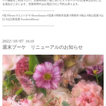
ージ機能をご利用下さい。営業時間終了後に頂いたメッセージへのお返事は翌日にな
る場合がございます。営業時間中はお電話でのご予約も承ります。
￣￣￣￣￣￣￣￣￣￣￣￣￣￣￣￣￣￣￣￣
#花 #flower #コノハナヤ #konohanaya #花屋 #周南市花屋 #周南市 #徳山 #徳山花屋 #山
口 #山口県花屋 #weekendflower
￣￣￣￣￣￣￣￣￣￣￣￣￣￣￣￣￣￣￣￣
2022
10
07
/
/
16:10
週末ブーケ リニューアルのお知らせ