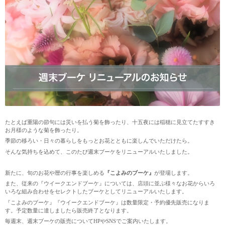
たとえば重陽の節句には災いを払う菊を飾ったり、十五夜には稲穂に見立てたすすき
お月様のような菊を飾ったり。
季節の移ろい・日々の暮らしをもっとお花とともに楽しんでいただけたら。
そんな気持ちを込めて、このたび週末ブーケをリニューアルいたしました。
新たに、旬のお花や暦の行事を楽しめる
『こよみのブーケ』
が登場します。
また、従来の『ウイークエンドブーケ』については、店頭に並ぶ様々なお花からいろ
いろな組み合わせをセレクトしたブーケとしてリニューアルいたします。
『こよみのブーケ』『ウイークエンドブーケ』は数量限定・予約優先販売になりま
す。予定数量に達しましたら販売終了となります。
毎週末、週末ブーケの販売についてHPやSNSでご案内いたします。