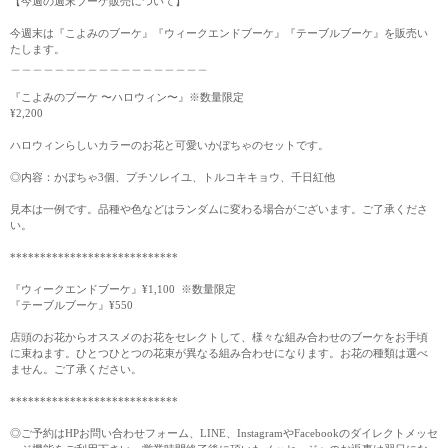
【今週の週末ブーケ販売について】
今週末は『こよみのブーケ』『ウィークエンドブーケ』『テーブルブーケ』を販売い
たします。
＿＿＿＿＿＿＿＿＿＿＿＿＿＿＿＿＿＿
『こよみのブーケ 〜ハロウィン〜』※数量限定
¥2,200
ハロウィンらしいカラーのお花と可愛いかぼちゃのセットです。
◎内容：かぼちゃ3個、プチソレイユ、トルコキキョウ、千日紅他
見本は一例です。品種や色などはランダムに変わる場合がございます。ご了承くださ
い。
****************************
『ウィークエンドブーケ』¥1,100 ※数量限定
『テーブルブーケ』¥550
店頭のお花からオススメのお花をセレクトして、様々な組み合わせのブーケをお手頃
に束ねます。ひとつひとつの花束が異なる組み合わせになります。お花の種類は選べ
ません。ご了承ください。
****************************
◎ご予約はHPお問い合わせフォーム、LINE、InstagramやFacebookのダイレクトメッセ