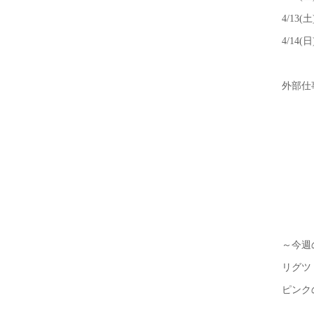
4/13(土
4/14(日
外部仕
～今週
リグツ
ピンク