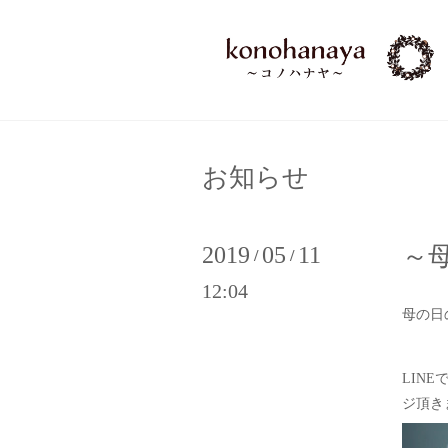
お知らせ
2019
05
11
～
/
/
12:04
母の日
LIN
ジ頂き