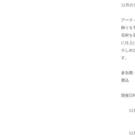
12月の
アーテ
飾りを
花材を
に仕上
※しめ
す。
参加費
費込
開催日
12月
18
12月1