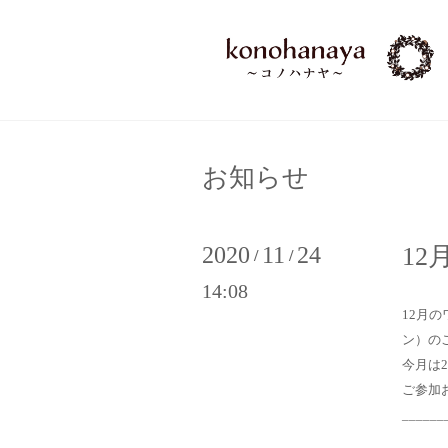
お知らせ
2020
11
24
12
/
/
14:08
12
月の
ン
）の
今月は
ご参加
______