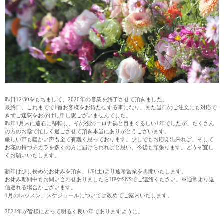
昨日12/30をもちまして、2020年の営業を終了させて頂きました。
最終日、これまでで1番お客様をお待たせする事になり、また当日のご注文にも対応で
きずご迷惑をおかけし申し訳ございませんでした。
昨年1月末に遠石に移転し、その後のコロナ禍と目まぐるしい1年でしたが、たくさん
の方のお陰で忙しく過ごさせて頂き本当にありがとうございます。
厳しい声も暖かい声も全て有難く思っております。少しでもお応え出来れば、そして
お花の持つチカラを多くの方に届けられればと思い、今後も頑張ります。どうぞ宜し
くお願いいたします。
新年は少し長めのお休みを頂き、1/9(土)より通常営業を再開いたします。
お休み期間中もお問い合わせありましたらHPやSNSでご連絡ください。※通常より返
信遅れる場合がございます。
1月のレッスン、スケジュールについては改めてご案内いたします。
2021年が皆様にとって明るく良い年でありますように。