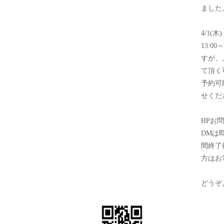
ました
4/1(木)
13:0
すが、
て頂く
予約可
せくだ
HPお問
DMは
間終了
方はお
どうぞ