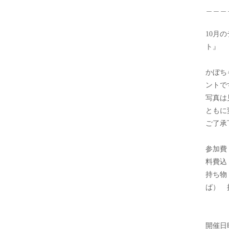
＿＿＿
10月
ト』
かぼち
ントで
写真は
ともに
ご了承
参加費
料費込
持ち物
ば） 
※い
開催日