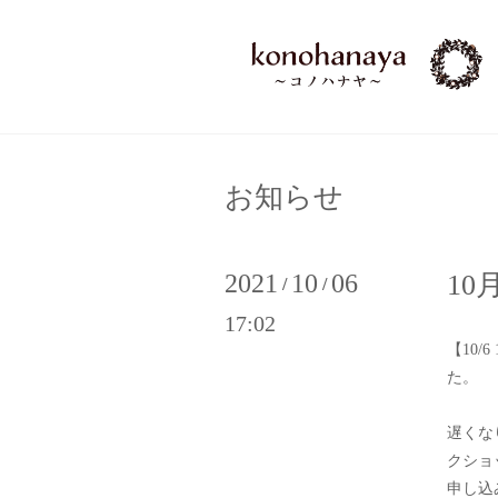
お知らせ
2021
10
06
1
/
/
17:02
【10/
た。
遅くな
クショ
申し込