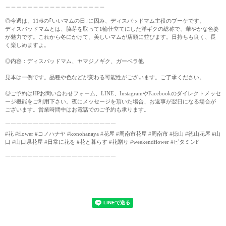
＿＿＿＿＿＿＿＿＿＿＿＿＿＿＿＿＿＿
◎今週は、11/6の｢いいマムの日｣に因み、ディスバッドマム主役のブーケです。
ディスバッドマムとは、脇芽を取って1輪仕立てにした洋ギクの総称で、華やかな色姿
が魅力です。これから冬にかけて、美しいマムが店頭に並びます。日持ちも良く、長
く楽しめますよ。
◎内容：ディスバッドマム、ヤマジノギク、ガーベラ他
見本は一例です。品種や色などが変わる可能性がございます。ご了承ください。
◎ご予約はHPお問い合わせフォーム、LINE、InstagramやFacebookのダイレクトメッセ
ージ機能をご利用下さい。夜にメッセージを頂いた場合、お返事が翌日になる場合が
ございます。営業時間中はお電話でのご予約も承ります。
￣￣￣￣￣￣￣￣￣￣￣￣￣￣￣￣￣￣￣￣
#花 #flower #コノハナヤ #konohanaya #花屋 #周南市花屋 #周南市 #徳山 #徳山花屋 #山
口 #山口県花屋 #日常に花を #花と暮らす #花贈り #weekendflower #ビタミンF
￣￣￣￣￣￣￣￣￣￣￣￣￣￣￣￣￣￣￣￣