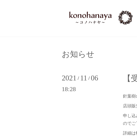
お知らせ
2021
11
06
【
/
/
18:28
針葉樹
店頭販
申し込
のでご
詳細は