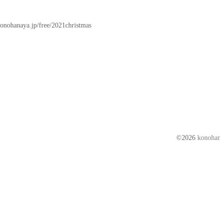
/konohanaya.jp/free/2021christmas
©2026
kono