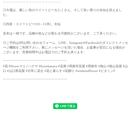
＿＿＿＿＿＿＿＿＿＿＿＿＿＿＿＿＿＿
◎今週は、優しい色のスイートピーをたくさん、そして良い香りの水仙を添えまし
た。
◎内容：スイートピー(10～12本)、水仙
見本は一例です。品種や色などが変わる可能性がございます。ご了承ください。
◎ご予約はHPお問い合わせフォーム、LINE、InstagramやFacebookのダイレクトメッセ
ージ機能をご利用下さい。夜にメッセージを頂いた場合、お返事が翌日になる場合が
ございます。営業時間中はお電話でのご予約も承ります。
￣￣￣￣￣￣￣￣￣￣￣￣￣￣￣￣￣￣￣￣
#花 #flower #コノハナヤ #konohanaya #花屋 #周南市花屋 #周南市 #徳山 #徳山花屋 #山
口 #山口県花屋 #日常に花を #花と暮らす #花贈り #weekendflower #ビタミンF
￣￣￣￣￣￣￣￣￣￣￣￣￣￣￣￣￣￣￣￣