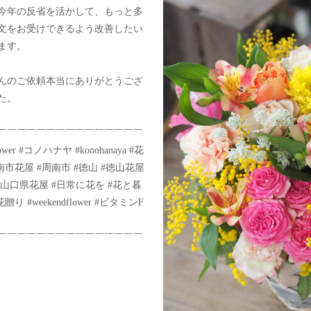
今年の反省を活かして、もっと多
文をお受けできるよう改善したい
ます。
んのご依頼本当にありがとうござ
た。
￣￣￣￣￣￣￣￣￣￣￣￣￣￣￣
lower #コノハナヤ #konohanaya #花
南市花屋 #周南市 #徳山 #徳山花屋
#山口県花屋 #日常に花を #花と暮
贈り #weekendflower #ビタミンF
￣￣￣￣￣￣￣￣￣￣￣￣￣￣￣