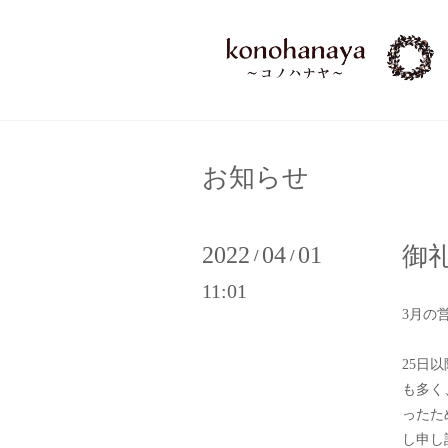
お知らせ
2022
04
01
御
/
/
11:01
3月の
25日
も多く
ったた
し申し