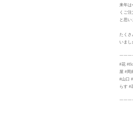
来年は
くご注
と思い
たくさ
いまし
￣￣￣
#花 #f
屋 #周
#山口 
らす #花
￣￣￣