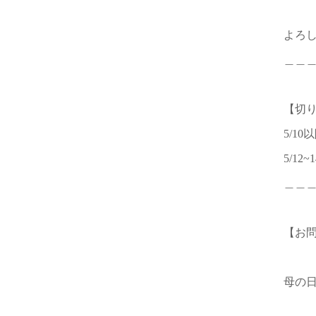
よろ
＿＿
【切
5/1
5/1
＿＿
【お
母の