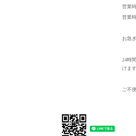
営業
営業
お急
24
けま
ご不