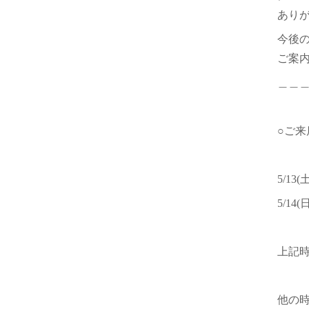
あり
今後
ご案
＿＿
○ご来
5/13
5/14
上記
他の