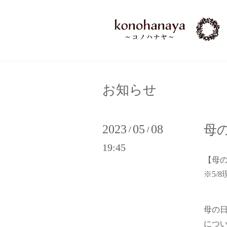
お知らせ
2023
05
08
母の
/
/
19:45
【母の
※5/
母の
につ