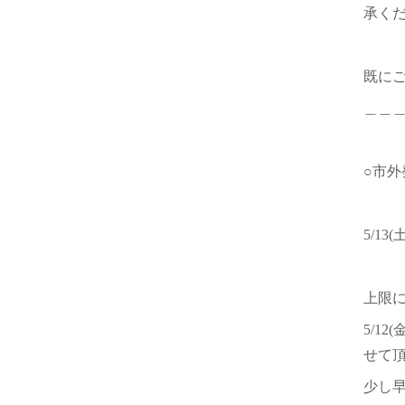
承く
既に
＿＿
○市外
5/1
上限
5/1
せて
少し早