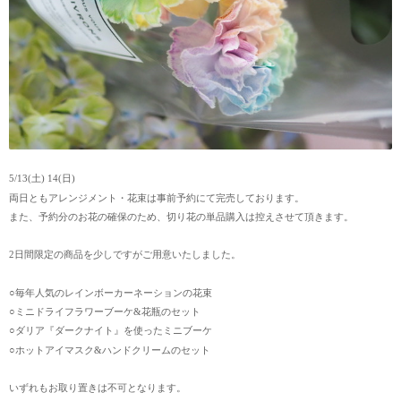
5/13(土) 14(日)
両日ともアレンジメント・花束は事前予約にて完売しております。
また、予約分のお花の確保のため、切り花の単品購入は控えさせて頂きます。
2日間限定の商品を少しですがご用意いたしました。
○毎年人気のレインボーカーネーションの花束
○ミニドライフラワーブーケ&花瓶のセット
○ダリア『ダークナイト』を使ったミニブーケ
○ホットアイマスク&ハンドクリームのセット
いずれもお取り置きは不可となります。