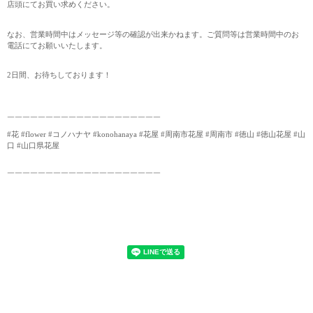
店頭にてお買い求めください。
なお、営業時間中はメッセージ等の確認が出来かねます。ご質問等は営業時間中のお
電話にてお願いいたします。
2日間、お待ちしております！
￣￣￣￣￣￣￣￣￣￣￣￣￣￣￣￣￣￣￣￣
#花 #flower #コノハナヤ #konohanaya #花屋 #周南市花屋 #周南市 #徳山 #徳山花屋 #山
口 #山口県花屋
￣￣￣￣￣￣￣￣￣￣￣￣￣￣￣￣￣￣￣￣