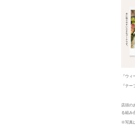
『ウィー
『テーブ
店頭の
る組み
※写真