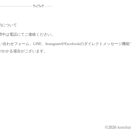
┈┈┈┈┈┈┈ 𖤣𖥧𖥣𖡡𖥧𖤣 ┈┈
約について
間中は電話にてご連絡ください。
い合わせフォーム、LINE、InstagramやFacebookのダイレクトメッセ
がかかる場合がございます。
©2026
kono