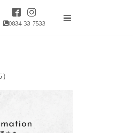
0834-33-7533
5）