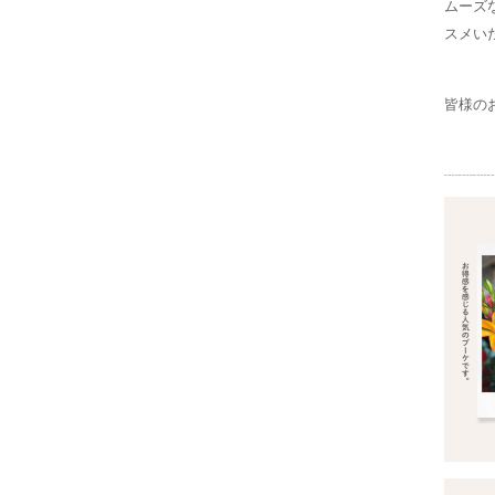
ムーズ
スメい
皆様の
┈┈┈┈┈