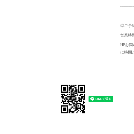
┈┈┈┈┈
◎ご予
営業時
HPお問
に時間