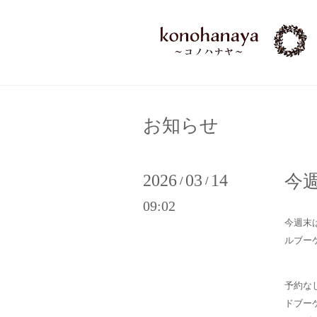
お知らせ
2026
03
14
今週
/
/
09:02
今週末
ルブー
予約な
ドブー