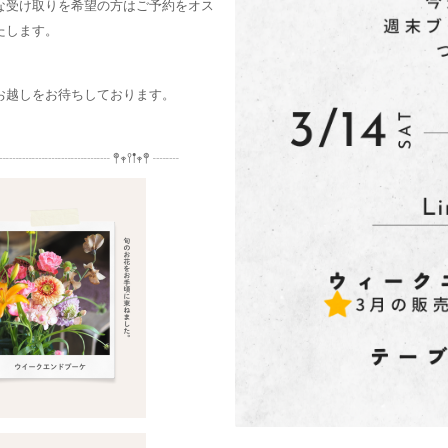
な受け取りを希望の方はご予約をオス
たします。
お越しをお待ちしております。
┈┈┈┈┈┈┈ 𖤣𖥧𖥣𖡡𖥧𖤣 ┈┈