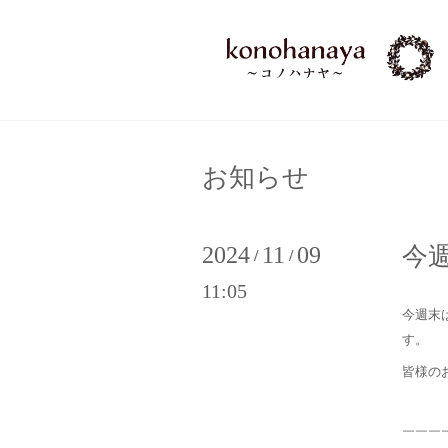
お知らせ
2024
11
09
今週
/
/
11:05
今週末
す。
皆様の
￣￣￣