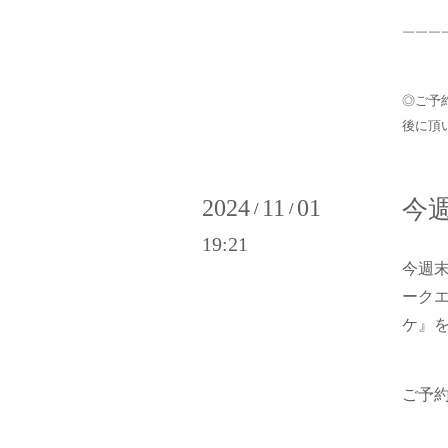
￣￣￣
◎ご予約
後に頂
2024
11
01
今週
/
/
19:21
今週
ーク
ケ』
ご予