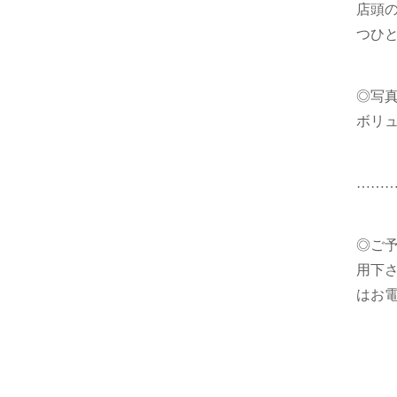
店頭
つひ
◎写
ボリ
……
◎ご予
用下
はお