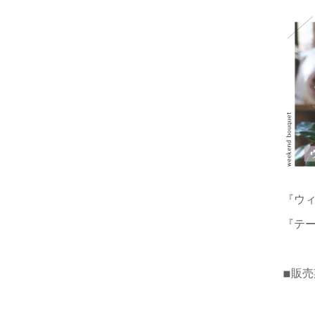
『ウィ
『テー
◾︎販売