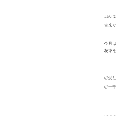
11/
古来
今月
花束
◎受
◎一
……