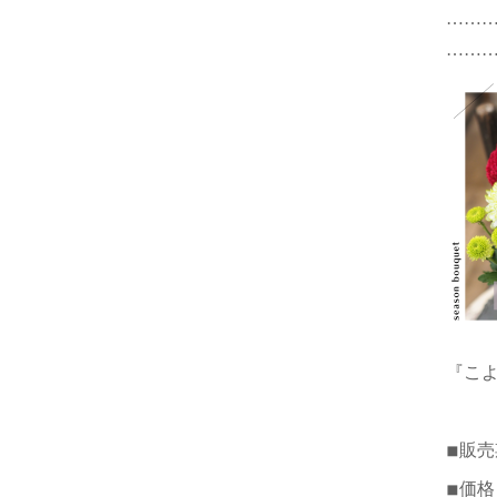
……
……
『こよ
◾︎販売
◾︎価